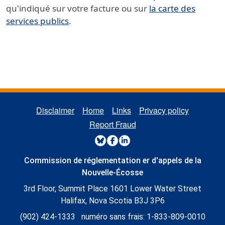
qu'indiqué sur votre facture ou sur
la carte des
services publics
.
REGULATORY FOOTER MENU
Disclaimer
Home
Links
Privacy policy
Report Fraud
REGULATORY SOCIAL MENU
Commission de r
églementation er d'appels
de la
Nouvelle-
É
cosse
3rd Floor, Summit Place 1601 Lower Water Street
Halifax, Nova Scotia B3J 3P6
(902) 424-1333
numéro sans frais:
1-833-809-0010